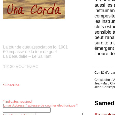
aussi les 
instrument
compositeu
les instr
clefs est
sensible 
peut l’an
surdité à 
La tour de guet association loi 1901
émergent 
60 impasse de la tour de guet
l’heure d
La Beaudelie – Le Saillant
___________
19130 VOUTEZAC
Comité d’organ
Christophe d’
Jean-Marc Ch
Subscribe
Jean-Christop
Samedi
*
indicates required
Email Address / adresse de courrier électronique
*
En septem