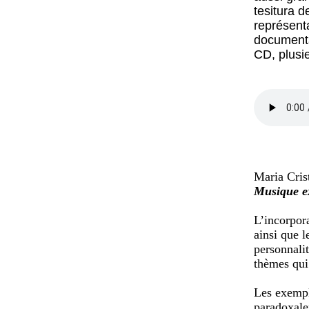
tesitura d
représenta
documenta
CD, plusi
Maria Cri
Musique ex
L’incorpor
ainsi que l
personnalit
thèmes qui
Les exempl
paradoxale