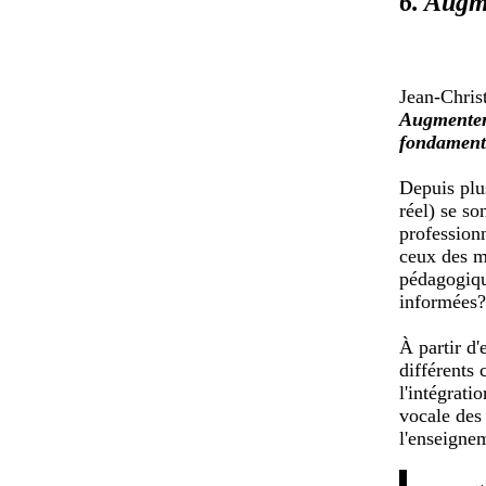
6. Augm
Jean-Chri
Augmenter 
fondamenta
Depuis plus
réel) se so
profession
ceux des m
pédagogiqu
informées? 
À partir d
différents 
l'intégrati
vocale des 
l'enseignem