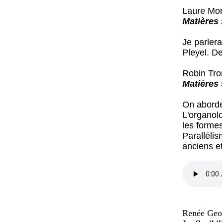
Laure Mor
Matières 
Je parlera
Pleyel. D
Robin Trom
Matières 
On aborder
L'organol
les forme
Parallélis
anciens e
Renée Geof