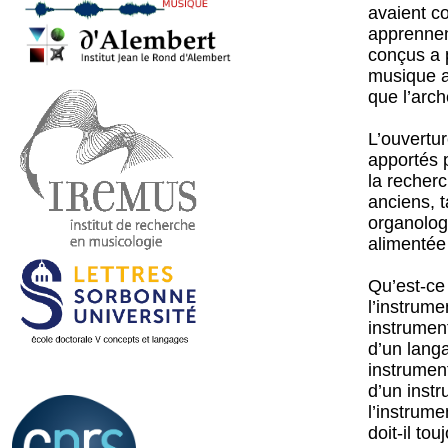
avaient co
apprennent
conçus a p
musique a
que l’arch
L’ouvertur
apportés 
la recherc
anciens, t
organolog
alimentée 
Qu’est-ce 
l’instrume
instrument
d’un langa
instrument
d’un inst
l’instrume
doit-il to