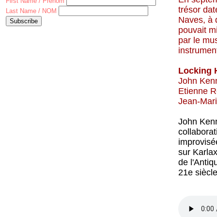
First Name / Prénom
trésor dat
Last Name / NOM
Naves, à q
pouvait mi
par le mu
instrument
Locking 
John Kenny
Etienne Ro
Jean-Marie
John Kenn
collabora
improvisée
sur Karlax
de l'Antiq
21e siècle