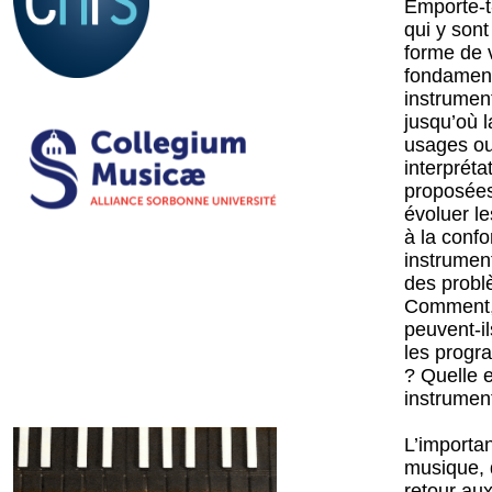
Emporte-t-
qui y sont
forme de 
fondament
instrument
jusqu’où l
usages ou
interpréta
proposées 
évoluer l
à la conf
instrument
des probl
Comment, a
peuvent-il
les progr
? Quelle e
instrument
L’importan
musique, 
retour aux