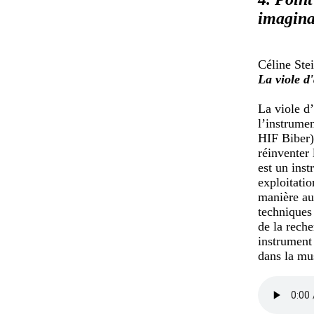
imagina
Céline Ste
La viole 
La viole d
l’instrume
HIF Biber)
réinventer 
est un ins
exploitatio
manière au
techniques 
de la rech
instrument 
dans la mus