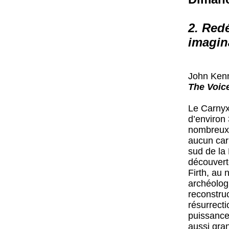
2. Red
imagin
John Kenn
The Voice
Le Carnyx
d’environ
nombreux o
aucun car
sud de la 
découvert
Firth, au
archéolog
reconstru
résurrecti
puissance
aussi gra