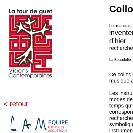
Collo
Les rencontres
invente
d’hier
recherche
La Beaudelie -
Ce colloqu
musique a
Les instr
modes de 
< retour
temps qu’o
correspond
recherche
symboliqu
instrumen